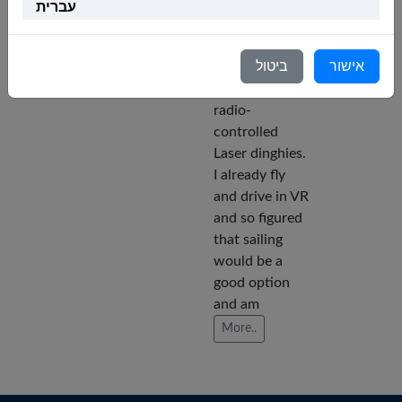
going career.
months
עברית
Limited sailing
ago
in real life and
Italiano
אישור
ביטול
five years
Nederlands
sailing with
radio-
Português
controlled
Laser dinghies.
Svenska
I already fly
and drive in VR
and so figured
that sailing
would be a
good option
and am
More..