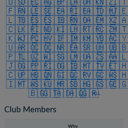
🇺🇸
🇩🇪
🇨🇦
🇬🇧
🇵🇱
🇦🇺
🇭🇰
🇳🇿
🇮
🇫🇷
🇳🇱
🇪🇸
🇪🇪
🇦🇷
🇮🇪
🇦🇹
🇩🇲
🇯
🇱🇹
🇧🇪
🇸🇪
🇸🇮
🇧🇷
🇳🇴
🇦🇪
🇲🇽
🇿
🇨🇱
🇰🇷
🇮🇳
🇩🇰
🇮🇱
🇭🇷
🇹🇷
🇨🇿
🇲
🇰🇼
🇯🇵
🇨🇭
🇻🇮
🇫🇮
🇲🇰
🇲🇾
🇧🇦
🇨
🇺🇦
🇷🇴
🇨🇴
🇨🇳
🇷🇪
🇦🇸
🇷🇺
🇭🇺
🇧
🇵🇹
🇱🇺
🇿🇼
🇮🇸
🇬🇱
🇲🇺
🇦🇿
🇸🇦
🇦
🇯🇴
🇬🇵
🇵🇷
🇮🇴
🇬🇮
🇧🇲
🇹🇹
🇻🇪
🇹
🇨🇺
🇵🇭
🇧🇶
🇳🇬
🇮🇶
🇨🇷
🇻🇬
🇨🇼
🇸
🇮🇲
🇹🇼
🇸🇰
🇺🇲
🇷🇸
🇧🇭
🇬🇬
🇸🇬
🇪
🇧🇬
🇬🇹
🇦🇩
🇦🇶
🇬🇷
ALL
Club Members
Why