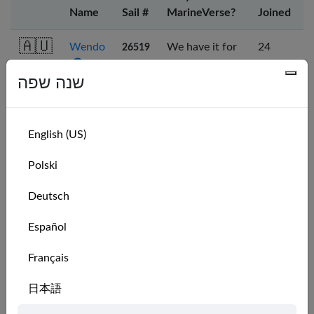
Name
Sail #
MarineVerse?
Joined
🇦🇺
Wendo
We have it for
24
26519
work making
days
waves
ago
שנה שפה
foundation
🇦🇺
Capt
Had been on
3
25933
English (US)
Roo
the water
months
most of my
ago
Polski
life, and I've
Deutsch
dreamed of
sitting inside
Español
my games
since I was
Français
wee chap.
日本語
🇦🇺
Ned W
An ocean-
5
25434