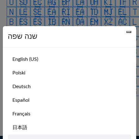
🇺🇸
🇩🇪
🇨🇦
🇬🇧
🇵🇱
🇦🇺
🇭🇰
🇮🇹
🇫
🇳🇱
🇪🇸
🇪🇪
🇦🇷
🇮🇪
🇦🇹
🇩🇲
🇯🇪
🇱
🇧🇪
🇸🇪
🇸🇮
🇧🇷
🇳🇴
🇦🇪
🇲🇽
🇿🇦
🇨
🇰🇷
🇮🇳
🇳🇿
🇩🇰
🇮🇱
🇭🇷
🇹🇷
🇨🇿
🇲
שנה שפה
🇰🇼
🇯🇵
🇨🇭
🇻🇮
🇫🇮
🇲🇰
🇲🇾
🇧🇦
🇨
🇺🇦
🇷🇴
🇨🇴
🇨🇳
🇷🇪
🇦🇸
🇷🇺
🇭🇺
🇧
English (US)
🇵🇹
🇱🇺
🇿🇼
🇮🇸
🇬🇱
🇲🇺
🇦🇿
🇸🇦
🇦
🇯🇴
🇬🇵
🇵🇷
🇮🇴
🇬🇮
🇧🇲
🇹🇹
🇻🇪
🇹
Polski
🇨🇺
🇵🇭
🇧🇶
🇳🇬
🇮🇶
🇨🇷
🇻🇬
🇨🇼
🇸
Deutsch
🇮🇲
🇹🇼
🇸🇰
🇺🇲
🇷🇸
🇧🇭
🇬🇬
🇸🇬
🇪
🇧🇬
🇬🇹
🇦🇩
🇦🇶
🇬🇷
Español
ALL
No recent members.
Français
Log in to see more.
日本語