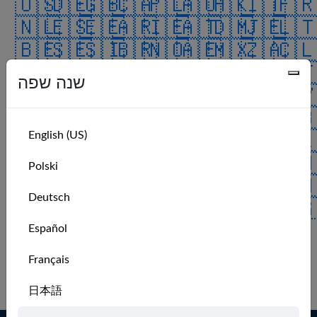
🇺🇸
🇩🇪
🇬🇧
🇨🇦
🇵🇱
🇦🇺
🇭🇰
🇮🇹
🇫
🇳🇱
🇪🇸
🇪🇪
🇦🇷
🇮🇪
🇦🇹
🇩🇲
🇯🇪
🇱
🇧🇪
🇸🇪
🇸🇮
🇧🇷
🇳🇴
🇦🇪
🇲🇽
🇿🇦
🇨
🇰🇷
🇮🇳
🇳🇿
🇩🇰
🇮🇱
🇭🇷
🇹🇷
🇨🇿
🇲
שנה שפה
🇰🇼
🇯🇵
🇨🇭
🇻🇮
🇫🇮
🇲🇰
🇲🇾
🇧🇦
🇨
🇺🇦
🇷🇴
🇨🇴
🇨🇳
🇷🇪
🇦🇸
🇷🇺
🇭🇺
🇧
English (US)
🇵🇹
🇱🇺
🇿🇼
🇮🇸
🇬🇱
🇲🇺
🇦🇿
🇸🇦
🇦
🇯🇴
🇬🇵
🇵🇷
🇮🇴
🇬🇮
🇧🇲
🇹🇹
🇻🇪
🇹
Polski
🇨🇺
🇵🇭
🇧🇶
🇳🇬
🇮🇶
🇨🇷
🇻🇬
🇨🇼
🇸
Deutsch
🇮🇲
🇹🇼
🇸🇰
🇺🇲
🇷🇸
🇧🇭
🇬🇬
🇸🇬
🇪
🇧🇬
🇬🇹
🇦🇩
🇦🇶
🇬🇷
Español
ALL
No recent members.
Français
Log in to see more.
日本語