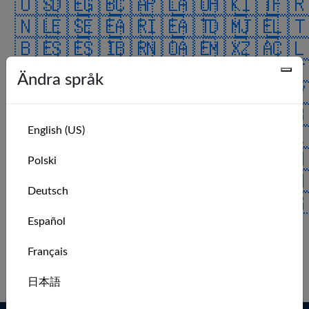
🇺🇸
🇩🇪
🇬🇧
🇨🇦
🇵🇱
🇦🇺
🇭🇰
🇮🇹
🇫
🇳🇱
🇪🇸
🇪🇪
🇦🇷
🇮🇪
🇦🇹
🇩🇲
🇯🇪
🇱
🇧🇪
🇸🇪
🇸🇮
🇧🇷
🇳🇴
🇦🇪
🇲🇽
🇿🇦
🇨
🇰🇷
🇮🇳
🇳🇿
🇩🇰
🇮🇱
🇭🇷
🇹🇷
🇨🇿
🇲
Ändra språk
🇰🇼
🇯🇵
🇨🇭
🇻🇮
🇫🇮
🇲🇰
🇲🇾
🇧🇦
🇨
🇺🇦
🇷🇴
🇨🇴
🇨🇳
🇷🇪
🇦🇸
🇷🇺
🇭🇺
🇧
English (US)
🇵🇹
🇱🇺
🇿🇼
🇮🇸
🇬🇱
🇲🇺
🇦🇿
🇸🇦
🇦
🇯🇴
🇬🇵
🇵🇷
🇮🇴
🇬🇮
🇧🇲
🇹🇹
🇻🇪
🇹
Polski
🇨🇺
🇵🇭
🇧🇶
🇳🇬
🇮🇶
🇨🇷
🇻🇬
🇨🇼
🇸
Deutsch
🇮🇲
🇹🇼
🇸🇰
🇺🇲
🇷🇸
🇧🇭
🇬🇬
🇸🇬
🇪
🇧🇬
🇬🇹
🇦🇩
🇦🇶
🇬🇷
Español
ALL
No recent members.
Français
Log in to see more.
日本語