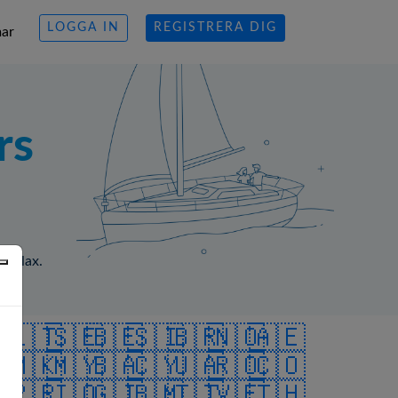
LOGGA IN
REGISTRERA DIG
ar
rs
d relax.
🇪
🇱🇹
🇸🇪
🇧🇪
🇸🇮
🇧🇷
🇳🇴
🇦🇪
🇮
🇲🇰
🇲🇾
🇧🇦
🇨🇾
🇺🇦
🇷🇴
🇨🇴
🇵
🇵🇷
🇮🇴
🇬🇮
🇧🇲
🇹🇹
🇻🇪
🇹🇭