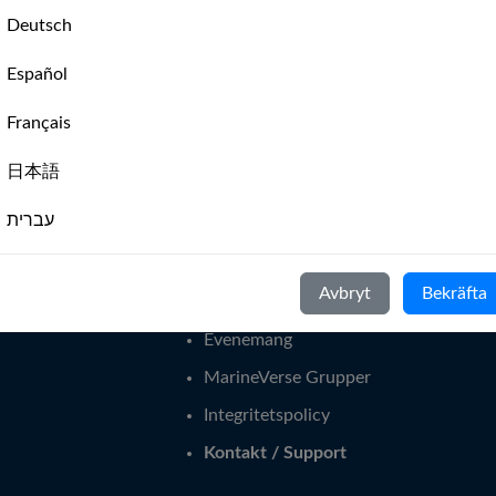
🇬
🇨🇼
🇸🇭
🇮🇲
🇹🇼
🇸🇰
🇺🇲
🇷🇸
🇧🇭
🇬🇬

Deutsch
Español
Français
日本語
MarineVerse Sailing Club App
עברית
t segla
Globe - Jorden runt
The Sailor's Mental Gym
Italiano
Avbryt
Bekräfta
För segelklubbar
Nederlands
Evenemang
Português
MarineVerse Grupper
Svenska
Integritetspolicy
Kontakt / Support