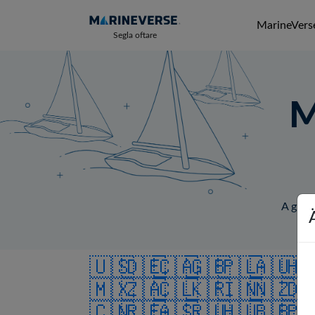
MarineVerse
Segla oftare
M
A globa
🇺🇸
🇩🇪
🇨🇦
🇬🇧
🇵🇱
🇦🇺
🇭
🇲🇽
🇿🇦
🇨🇱
🇰🇷
🇮🇳
🇳🇿
🇩
🇨🇳
🇷🇪
🇦🇸
🇷🇺
🇭🇺
🇧🇧
🇵