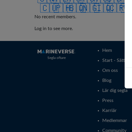
🇨🇺
🇵🇭
🇧🇶
🇳🇬
🇮🇶
🇨🇷
🇻
No recent members.
Log in to see more.
Hem
Segla oftare
Start - Sätt at
Om oss
Blog
Lär dig segla
Press
Karriär
Medlemmar
Community