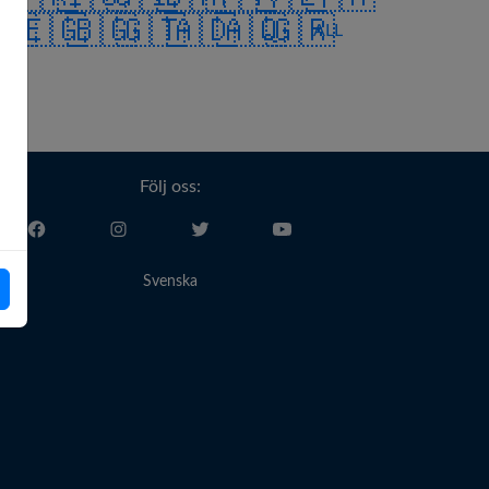
🇬
🇪🇬
🇧🇬
🇬🇹
🇦🇩
🇦🇶
🇬🇷
ALL
Följ oss:
Svenska