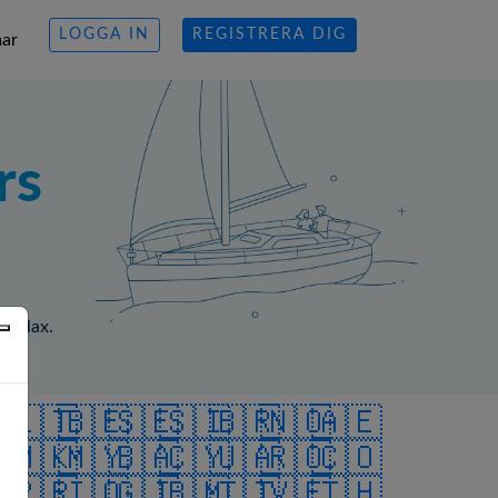
LOGGA IN
REGISTRERA DIG
ar
rs
d relax.
🇪
🇱🇹
🇧🇪
🇸🇪
🇸🇮
🇧🇷
🇳🇴
🇦🇪
🇮
🇲🇰
🇲🇾
🇧🇦
🇨🇾
🇺🇦
🇷🇴
🇨🇴
🇵
🇵🇷
🇮🇴
🇬🇮
🇧🇲
🇹🇹
🇻🇪
🇹🇭