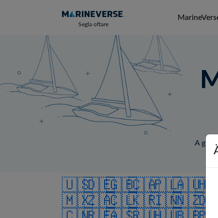
MarineVerse
Segla oftare
M
A globa
🇺🇸
🇩🇪
🇬🇧
🇨🇦
🇵🇱
🇦🇺
🇭
🇲🇽
🇿🇦
🇨🇱
🇰🇷
🇮🇳
🇳🇿
🇩
🇨🇳
🇷🇪
🇦🇸
🇷🇺
🇭🇺
🇧🇧
🇵