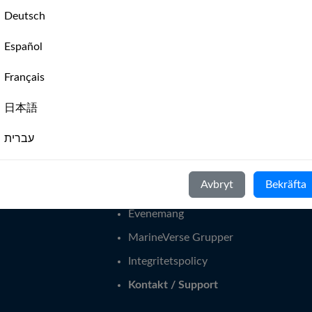
🇬
🇨🇼
🇸🇭
🇮🇲
🇹🇼
🇸🇰
🇺🇲
🇷🇸
🇧🇭
🇬🇬

Deutsch
Español
Français
日本語
MarineVerse Sailing Club App
עברית
t segla
Globe - Jorden runt
The Sailor's Mental Gym
Italiano
Avbryt
Bekräfta
För segelklubbar
Nederlands
Evenemang
Português
MarineVerse Grupper
Svenska
Integritetspolicy
Kontakt / Support