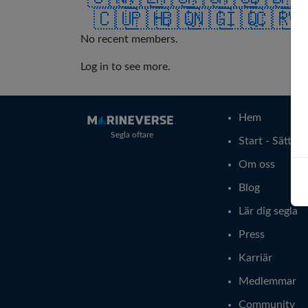
🇨🇺
🇵🇭
🇧🇶
🇳🇬
🇮🇶
🇨🇷
🇻
No recent members.
Log in to see more.
Hem
Segla oftare
Start - Sätt at
Om oss
Blog
Lär dig segla
Press
Karriär
Medlemmar
Community