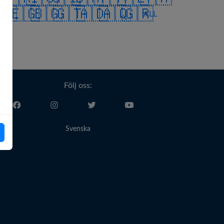
🇬
🇪🇬
🇧🇬
🇬🇹
🇦🇩
🇦🇶
🇬🇷
ALL
Följ oss:
Svenska