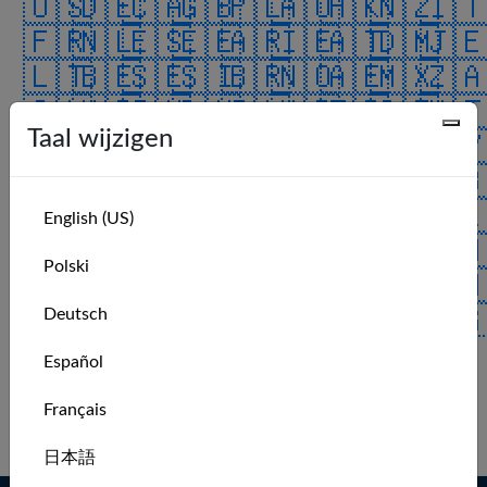
🇺🇸
🇩🇪
🇨🇦
🇬🇧
🇵🇱
🇦🇺
🇭🇰
🇳🇿
🇮
🇫🇷
🇳🇱
🇪🇸
🇪🇪
🇦🇷
🇮🇪
🇦🇹
🇩🇲
🇯
🇱🇹
🇧🇪
🇸🇪
🇸🇮
🇧🇷
🇳🇴
🇦🇪
🇲🇽
🇿
🇨🇱
🇰🇷
🇮🇳
🇩🇰
🇮🇱
🇭🇷
🇹🇷
🇨🇿
🇲
Taal wijzigen
🇰🇼
🇯🇵
🇨🇭
🇻🇮
🇫🇮
🇲🇰
🇲🇾
🇧🇦
🇨
🇺🇦
🇷🇴
🇨🇴
🇨🇳
🇷🇪
🇦🇸
🇷🇺
🇭🇺
🇧
🇵🇹
🇱🇺
🇿🇼
🇮🇸
🇬🇱
🇲🇺
🇦🇿
🇸🇦
🇦
English (US)
🇯🇴
🇬🇵
🇵🇷
🇮🇴
🇬🇮
🇧🇲
🇹🇹
🇻🇪
🇹
Polski
🇨🇺
🇵🇭
🇧🇶
🇳🇬
🇮🇶
🇨🇷
🇻🇬
🇨🇼
🇸
🇮🇲
🇹🇼
🇸🇰
🇺🇲
🇷🇸
🇧🇭
🇬🇬
🇸🇬
🇪
Deutsch
🇧🇬
🇬🇹
🇦🇩
🇦🇶
🇬🇷
ALL
Español
No recent members.
Français
Log in to see more.
日本語