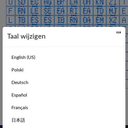
🇺🇸
🇩🇪
🇨🇦
🇬🇧
🇵🇱
🇦🇺
🇭🇰
🇳🇿
🇮
🇫🇷
🇳🇱
🇪🇸
🇪🇪
🇦🇷
🇮🇪
🇦🇹
🇩🇲
🇯
🇱🇹
🇧🇪
🇸🇪
🇸🇮
🇧🇷
🇳🇴
🇦🇪
🇲🇽
🇿
🇨🇱
🇰🇷
🇮🇳
🇩🇰
🇮🇱
🇭🇷
🇹🇷
🇨🇿
🇲
Taal wijzigen
🇰🇼
🇯🇵
🇨🇭
🇻🇮
🇫🇮
🇲🇰
🇲🇾
🇧🇦
🇨
🇺🇦
🇷🇴
🇨🇴
🇨🇳
🇷🇪
🇦🇸
🇷🇺
🇭🇺
🇧
🇵🇹
🇱🇺
🇿🇼
🇮🇸
🇬🇱
🇲🇺
🇦🇿
🇸🇦
🇦
English (US)
🇯🇴
🇬🇵
🇵🇷
🇮🇴
🇬🇮
🇧🇲
🇹🇹
🇻🇪
🇹
Polski
🇨🇺
🇵🇭
🇧🇶
🇳🇬
🇮🇶
🇨🇷
🇻🇬
🇨🇼
🇸
🇮🇲
🇹🇼
🇸🇰
🇺🇲
🇷🇸
🇧🇭
🇬🇬
🇸🇬
🇪
Deutsch
🇧🇬
🇬🇹
🇦🇩
🇦🇶
🇬🇷
ALL
Español
No recent members.
Français
Log in to see more.
日本語