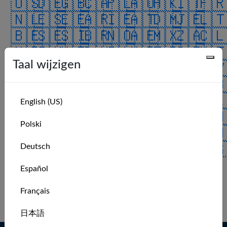
🇺🇸
🇩🇪
🇬🇧
🇨🇦
🇵🇱
🇦🇺
🇭🇰
🇮🇹
🇫
🇳🇱
🇪🇸
🇪🇪
🇦🇷
🇮🇪
🇦🇹
🇩🇲
🇯🇪
🇱
🇧🇪
🇸🇪
🇸🇮
🇧🇷
🇳🇴
🇦🇪
🇲🇽
🇿🇦
🇨
🇰🇷
🇮🇳
🇳🇿
🇩🇰
🇮🇱
🇭🇷
🇹🇷
🇨🇿
🇲
Taal wijzigen
🇰🇼
🇯🇵
🇨🇭
🇻🇮
🇫🇮
🇲🇰
🇲🇾
🇧🇦
🇨
🇺🇦
🇷🇴
🇨🇴
🇨🇳
🇷🇪
🇦🇸
🇷🇺
🇭🇺
🇧
🇵🇹
🇱🇺
🇿🇼
🇮🇸
🇬🇱
🇲🇺
🇦🇿
🇸🇦
🇦
English (US)
🇯🇴
🇬🇵
🇵🇷
🇮🇴
🇬🇮
🇧🇲
🇹🇹
🇻🇪
🇹
Polski
🇨🇺
🇵🇭
🇧🇶
🇳🇬
🇮🇶
🇨🇷
🇻🇬
🇨🇼
🇸
🇮🇲
🇹🇼
🇸🇰
🇺🇲
🇷🇸
🇧🇭
🇬🇬
🇸🇬
🇪
Deutsch
🇧🇬
🇬🇹
🇦🇩
🇦🇶
🇬🇷
ALL
Español
No recent members.
Français
Log in to see more.
日本語