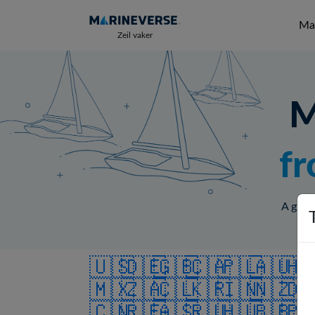
Mar
Zeil vaker
M
fr
A globa
🇺🇸
🇩🇪
🇬🇧
🇨🇦
🇵🇱
🇦🇺
🇭
🇲🇽
🇿🇦
🇨🇱
🇰🇷
🇮🇳
🇳🇿
🇩
🇨🇳
🇷🇪
🇦🇸
🇷🇺
🇭🇺
🇧🇧
🇵