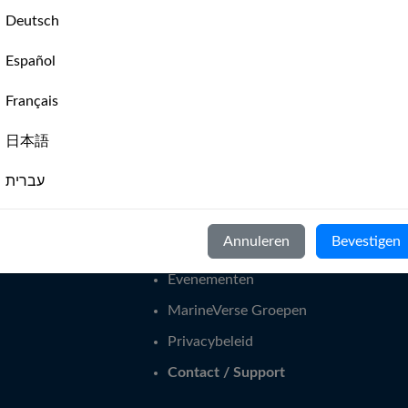
🇬
🇨🇼
🇸🇭
🇮🇲
🇹🇼
🇸🇰
🇺🇲
🇷🇸
🇧🇭
🇬🇬

Deutsch
Español
Français
日本語
MarineVerse Sailing Club App
עברית
en om te zeilen
Globe - Wereldomzeiling
The Sailor's Mental Gym
Italiano
Annuleren
Bevestigen
Voor zeilclubs
Nederlands
Evenementen
Português
MarineVerse Groepen
Svenska
Privacybeleid
Contact / Support