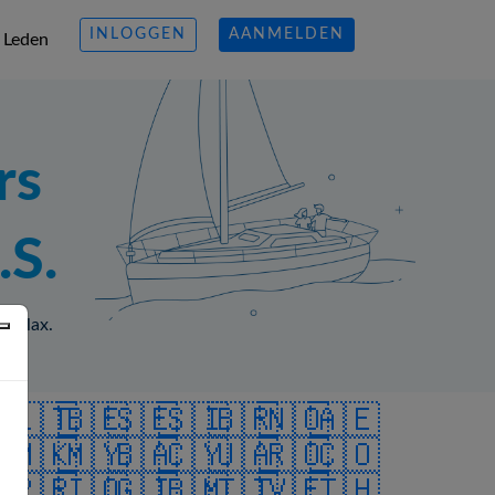
INLOGGEN
AANMELDEN
Leden
rs
.S.
d relax.
🇪
🇱🇹
🇧🇪
🇸🇪
🇸🇮
🇧🇷
🇳🇴
🇦🇪
🇮
🇲🇰
🇲🇾
🇧🇦
🇨🇾
🇺🇦
🇷🇴
🇨🇴
🇵
🇵🇷
🇮🇴
🇬🇮
🇧🇲
🇹🇹
🇻🇪
🇹🇭