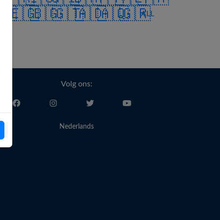
🇬
🇪🇬
🇧🇬
🇬🇹
🇦🇩
🇦🇶
🇬🇷
ALL
Volg ons:
Nederlands