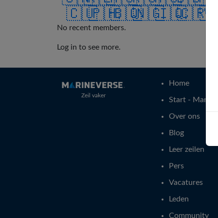
🇨🇺
🇵🇭
🇧🇶
🇳🇬
🇮🇶
🇨🇷
🇻
No recent members.
Log in to see more.
Home
Zeil vaker
Start - Manier
Over ons
Blog
Leer zeilen
Pers
Vacatures
Leden
Community