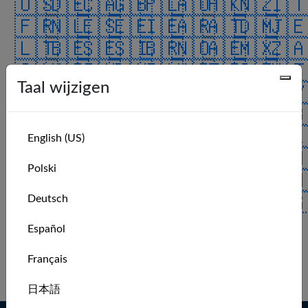
🇺🇸
🇩🇪
🇨🇦
🇬🇧
🇵🇱
🇦🇺
🇭🇰
🇳🇿
🇮
🇫🇷
🇳🇱
🇪🇸
🇪🇪
🇮🇪
🇦🇷
🇦🇹
🇩🇲
🇯
🇱🇹
🇧🇪
🇸🇪
🇸🇮
🇧🇷
🇳🇴
🇦🇪
🇲🇽
🇿
🇨🇱
🇰🇷
🇮🇳
🇩🇰
🇮🇱
🇭🇷
🇹🇷
🇨🇿
🇲
Taal wijzigen
🇰🇼
🇯🇵
🇨🇭
🇻🇮
🇫🇮
🇲🇰
🇲🇾
🇧🇦
🇨
🇺🇦
🇷🇴
🇨🇴
🇨🇳
🇷🇪
🇦🇸
🇷🇺
🇭🇺
🇧
🇵🇹
🇱🇺
🇿🇼
🇮🇸
🇬🇱
🇲🇺
🇦🇿
🇸🇦
🇦
English (US)
🇯🇴
🇬🇵
🇵🇷
🇮🇴
🇬🇮
🇧🇲
🇹🇹
🇻🇪
🇹
Polski
🇨🇺
🇵🇭
🇧🇶
🇳🇬
🇮🇶
🇨🇷
🇻🇬
🇨🇼
🇸
🇮🇲
🇹🇼
🇸🇰
🇺🇲
🇷🇸
🇧🇭
🇬🇬
🇸🇬
🇪
Deutsch
🇧🇬
🇬🇹
🇦🇩
🇦🇶
🇬🇷
ALL
Español
No recent members.
Français
Log in to see more.
日本語